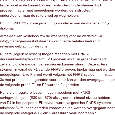
F1 en F2 € 28,- incl. voorlezer. Bij F1 en F2 staat er bij het losrijden en
bij de proef in de binnenbak een instructeur/ondersteuner. Bij F
proeven mag er niet meegelopen worden, de instructeur/
ondersteuner mag de ruiters wel op weg helpen.
F3 t/m F20 € 23,- losse proef, € 3,- voorlezer van de manege, € 4,-
diploma.
Afmelden kan kosteloos t/m de woensdag vóór de wedstrijd via
info@manege-voorst.nl daarna wordt het te betalen bedrag in
rekening gebracht bij de ruiter.
Ruiters (reguliere lessen) mogen meedoen met FNRS-
dressuurwedstrijden F1 t/m F20 proeven als zij in groepsverband
zelfstandig alle gangen beheersen en kunnen sturen. Deze ruiters
stromen in vanaf de F1 van de FNRS proeven, hierbij mag niet worden
meegelopen. Elke F proef wordt volgens het FNRS-systeem minimaal
3x met promotiepunt gereden voordat er kan worden overgegaan naar
de volgende proef. F1 en F2 worden 2x gereden.
Ruiters uit reguliere lessen mogen meedoen met FNRS-
springwedstrijden (S30 t/m S70) als zij een minimaal niveau hebben
van F4 in het paspoort. Elk niveau wordt volgens het FNRS-systeem
minimaal 3x foutloos gereden voordat er kan worden overgegaan naar
de volgende categorie. Bij elk F dressuurniveau hoort een S