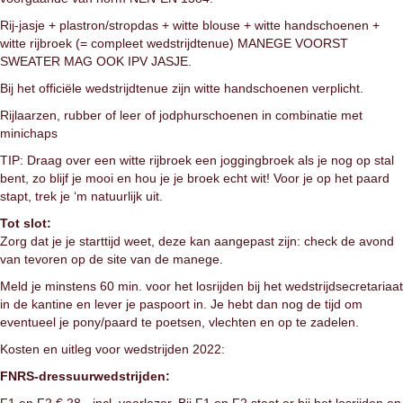
Rij-jasje + plastron/stropdas + witte blouse + witte handschoenen +
witte rijbroek (= compleet wedstrijdtenue) MANEGE VOORST
SWEATER MAG OOK IPV JASJE.
Bij het officiële wedstrijdtenue zijn witte handschoenen verplicht.
Rijlaarzen, rubber of leer of jodphurschoenen in combinatie met
minichaps
TIP: Draag over een witte rijbroek een joggingbroek als je nog op stal
bent, zo blijf je mooi en hou je je broek echt wit! Voor je op het paard
stapt, trek je ‘m natuurlijk uit.
Tot slot:
Zorg dat je je starttijd weet, deze kan aangepast zijn: check de avond
van tevoren op de site van de manege.
Meld je minstens 60 min. voor het losrijden bij het wedstrijdsecretariaat
in de kantine en lever je paspoort in. Je hebt dan nog de tijd om
eventueel je pony/paard te poetsen, vlechten en op te zadelen.
Kosten en uitleg voor wedstrijden 2022:
FNRS-dressuurwedstrijden: