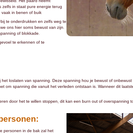
tgewisseld. Het paard neemt
s zelfs in staat pure energie terug
, vaak in benen of buik
rbij te onderdrukken en zelfs weg te
 we ons hier soms bewust van zijn.
spanning of blokkade.
gevoel te erkennen of te
ij het loslaten van spanning. Deze spanning hou je bewust of onbewust 
 om spanning die vanuit het verleden ontstaan is. Wanneer dit laatste h
en door het te willen stoppen, dit kan een burn out of overspanning 
personen:
 personen in de bak zal het