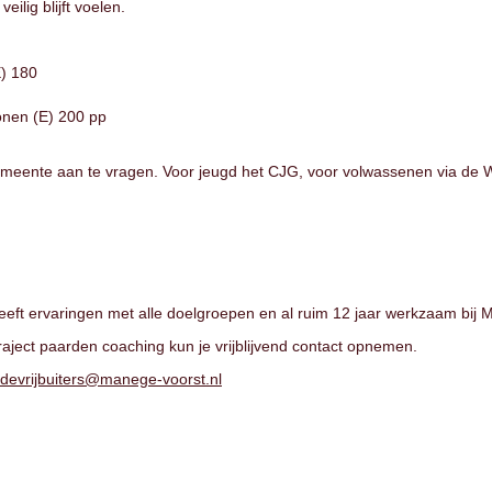
eilig blijft voelen.
E) 180
nen (E) 200 pp
e gemeente aan te vragen. Voor jeugd het CJG, voor volwassenen via d
heeft ervaringen met alle doelgroepen en al ruim 12 jaar werkzaam bij
raject paarden coaching kun je vrijblijvend contact opnemen.
devrijbuiters@manege-voorst.nl