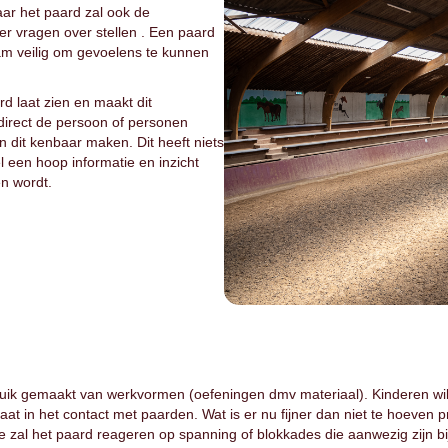
r het paard zal ook de
r vragen over stellen . Een paard
am veilig om gevoelens te kunnen
d laat zien en maakt dit
direct de persoon of personen
 dit kenbaar maken. Dit heeft niets
 een hoop informatie en inzicht
en wordt.
uik gemaakt van werkvormen (oefeningen dmv materiaal). Kinderen wille
t in het contact met paarden. Wat is er nu fijner dan niet te hoeven pr
e zal het paard reageren op spanning of blokkades die aanwezig zijn b