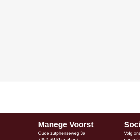
Manege Voorst
Soci
Oude zutphenseweg 3a
Volg on
7382 SB Klarenbeek
pagina'