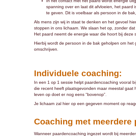
In het contact met het paard wordt energie ui
spanning over en laat dit afvloeien, het paard i
te geven. Dit is voelbaar als persoon in de bak
Als mens zijn wij in staat te denken en het gevoel hie
stoppen in ons lichaam. We slaan het op, zonder dat
Het paard neemt de energie waar die hoort bij deze 
Hierbij wordt de persoon in de bak geholpen om het 
omschrijven.
Individuele coaching:
In een 1 op 1 sessie helpt paardencoaching vooral b
die recent heeft plaatsgevonden maar meestal gaat het
leven op doet er nog eens “bovenop”.
Je lichaam zal hier op een gegeven moment op reager
Coaching met meerdere 
Wanneer paardencoaching ingezet wordt bij meerdere