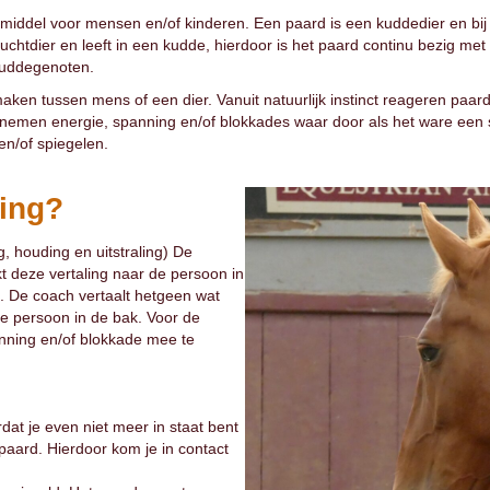
pmiddel voor mensen en/of kinderen. Een paard is een kuddedier en bi
uchtdier en leeft in een kudde, hierdoor is het paard continu bezig met
kuddegenoten.
ken tussen mens of een dier. Vanuit natuurlijk instinct reageren paard
 nemen energie, spanning en/of blokkades waar door als het ware een
n/of spiegelen.
ing?
 houding en uitstraling) De
 deze vertaling naar de persoon in
. De coach vertaalt hetgeen wat
de persoon in de bak. Voor de
anning en/of blokkade mee te
at je even niet meer in staat bent
paard. Hierdoor kom je in contact