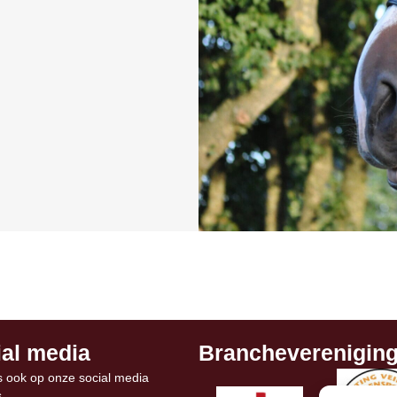
al media
Brancheverenigin
s ook op onze social media
s