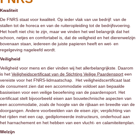
Kwaliteit
De FNRS staat voor kwaliteit. Op ieder vlak van uw bedrijf: van de
stallen tot de horeca en van de ruiteropleiding tot de bedrijfsvoering.
Het hoeft niet chic te zijn, maar we vinden het wel belangrijk dat het
schoon, netjes en comfortabel is, dat de veiligheid en het dierenwelzijn
bovenaan staan, iedereen de juiste papieren heeft en wet- en
regelgeving nageleefd wordt.
Veiligheid
Veiligheid voor mens en dier vinden wij het allerbelangrijkste. Daarom
is het
Veiligheidscertificaat van de Stichting Veilige Paardensport
een
vereiste voor het FNRS-lidmaatschap. Het veiligheidscertificaat laat
de consument zien dat een accommodatie voldoet aan bepaalde
basiseisen voor een veilige beoefening van de paardensport. Het
certificaat stelt bijvoorbeeld eisen aan bouwtechnische aspecten van
een accommodatie, zoals de hoogte van de rijbaan en breedte van de
doorgangen. Andere voorbeelden van de eisen zijn; verplichting van
het rijden met een cap, gediplomeerde instructeurs, onderhoud aan
het harnachement en het hebben van een vlucht- en calamiteitenplan.
Welzijn